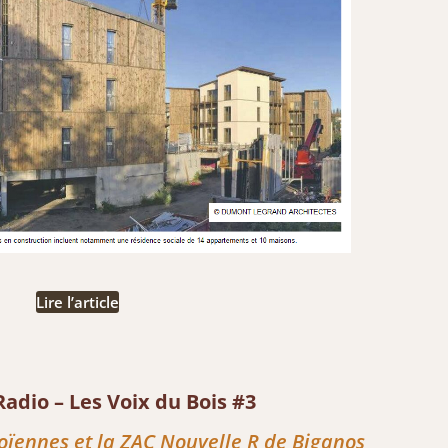
Lire l’article
adio – Les Voix du Bois #3
boïennes et la ZAC Nouvelle R de Biganos